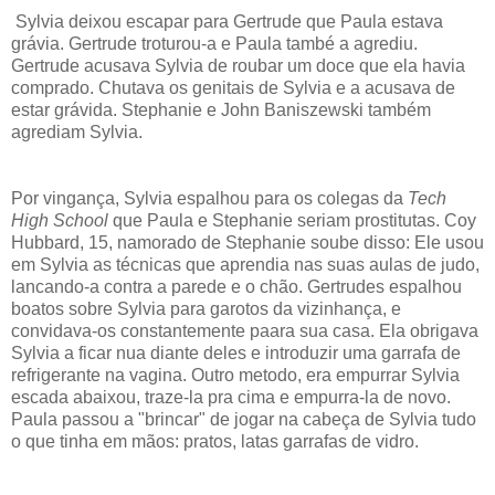
Sylvia deixou escapar para Gertrude que Paula estava
grávia. Gertrude troturou-a e Paula també a agrediu.
Gertrude acusava Sylvia de roubar um doce que ela havia
comprado. Chutava os genitais de Sylvia e a acusava de
estar grávida. Stephanie e John
Baniszewski também
agrediam Sylvia.
Por vingança, Sylvia espalhou para os colegas da
Tech
High School
que Paula e Stephanie seriam prostitutas. Coy
Hubbard, 15, namorado de Stephanie soube disso: Ele usou
em Sylvia as técnicas que aprendia nas suas aulas de judo,
lancando-a contra a parede e o chão. Gertrudes espalhou
boatos sobre Sylvia para garotos da vizinhança, e
convidava-os constantemente paara sua casa. Ela obrigava
Sylvia a ficar nua diante deles e introduzir uma garrafa de
refrigerante na vagina. Outro metodo, era empurrar Sylvia
escada abaixou, traze-la pra cima e empurra-la de novo.
Paula passou a "brincar" de jogar na cabeça de Sylvia tudo
o que tinha em mãos: pratos, latas garrafas de vidro.