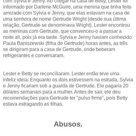
com Sylvia e Jenny. Ao chegar na casa de Betty, Lester foi
informado por Darlene McGuire, uma menina que tinha feito
amizade com Sylvia e Jenny, que elas estavam na casa de
uma senhora de nome Gertrude Wright (desde sua última
relação, Gertrude se denominava Wright). Lester encontrou
as meninas com Gertrude, que convenceu-o a passar a
noite ali, pois já era tarde. Sylvia e Jenny haviam conhecido
Paula Baniszewski (filha de Gertrude) horas antes, as três
se dirigiram para a casa de Gertrude, onde beberam
refrigerantes e conversaram.
Lester e Betty se reconciliaram. Lester então teve uma
infeliz ideia: Enquanto os dois estivessem na estrada, Sylvia
e Jenny ficariam sob a guarda de Gertrude. Ele pagaria 20
dólares semanais para a mulher. Antes de sair, ele deu
recomendações para Gertrude ter "pulso firme", pois Betty
estava estragando as filhas.
Abusos.