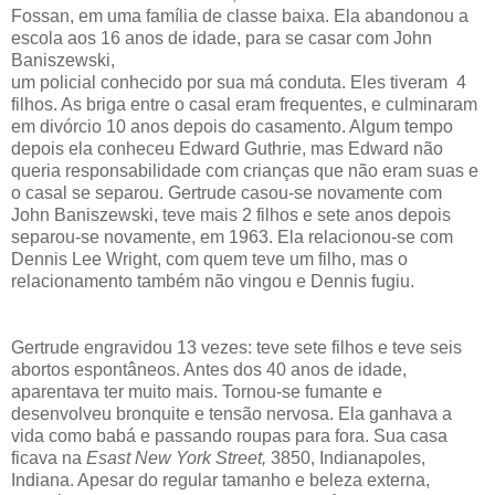
Fossan, em uma família de classe baixa. Ela abandonou a
escola aos 16 anos de idade, para se casar com John
Baniszewski,
um policial conhecido por sua má conduta. Eles tiveram 4
filhos. As briga entre o casal eram frequentes, e culminaram
em divórcio 10 anos depois do casamento
. Algum tempo
depois ela conheceu Edward Guthrie, mas Edward não
queria responsabilidade com crianças que não eram suas e
o casal se separou. Gertrude casou-se novamente com
John Baniszewski, teve mais 2 filhos e sete anos depois
separou-se novamente, em 1963. Ela relacionou-se com
Dennis Lee Wright, com quem teve um filho, mas o
relacionamento também não vingou e Dennis fugiu.
Gertrude engravidou 13 vezes: teve sete filhos e teve seis
abortos espontâneos. Antes dos 40 anos de idade,
aparentava ter muito mais. Tornou-se fumante e
desenvolveu bronquite e tensão nervosa. Ela ganhava a
vida como babá e passando roupas para fora. Sua casa
ficava na
Esast New York Street,
3850, Indianapoles,
Indiana. Apesar do regular tamanho e beleza externa,