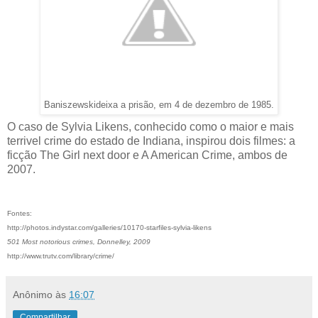
Baniszewskideixa a prisão, em 4 de dezembro de 1985.
O caso de Sylvia Likens, conhecido como o maior e mais
terrivel crime do estado de Indiana, inspirou dois filmes: a
ficção The Girl next door e A American Crime, ambos de
2007.
Fontes:
http://photos.indystar.com/galleries/10170-starfiles-sylvia-likens
501 Most notorious crimes, Donnelley, 2009
http://www.trutv.com/library/crime/
Anônimo
às
16:07
Compartilhar